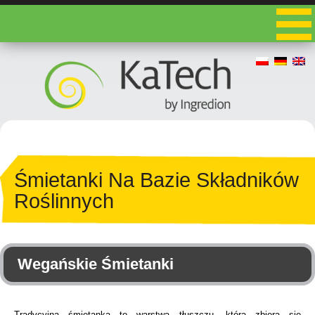
Śmietanki Na Bazie Składników
Roślinnych
Wegańskie Śmietanki
Tradycyjna śmietanka to warstwa tłuszczu, która zbiera się