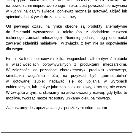
na powierzchni nieprzetworzonego mleka. Jest powszechnie używana
w kuchni na całym świecie, ponieważ można ją gotować, ubijać lub
spieniać albo używać do zabielania kawy.
Od pewnego czasu na rynku obecne są produkty alternatywne
do śmietanki wytwarzanej z mleka (np. z dodatkiem tłuszczu
roślinnego zamiast mlecznego). Niemniej jednak, mogą one nadal
zawierać składniki nabiałowe i w związku z tym nie są odpowiednie
dla wegan.
Firma KaTech opracowała kilka wegańskich alternatyw śmietanki
o właściwościach porównywalnych z produktami mleczarskimi.
W zależności od pożądanej charakterystyki produktu końcowego,
śmietanka wegańska może, na przykład, być: „termostabilna”
w gotowanej zupie; nadawać się do ubijania w wyrobach
cukierniczych; lub służyć jako zabielacz do kawy, który się nie warzy.
W związku z tym, iż stawiamy na zrównoważony rozwój, gdy tylko to
możliwe, tworząc nasze receptury unikamy oleju palmowego.
Zapraszamy do zapoznania się z poniższymi informacjami.