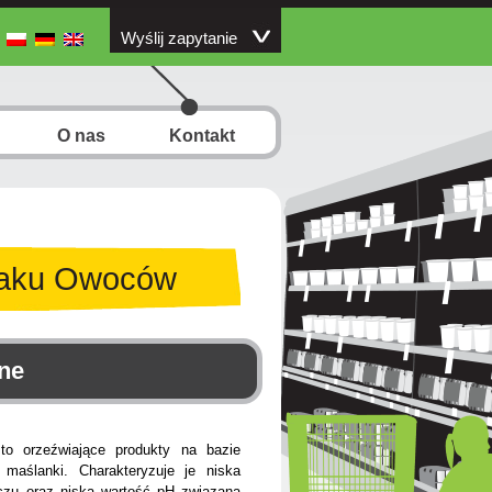
Wyślij zapytanie
O nas
Kontakt
maku Owoców
ne
o orzeźwiające produkty na bazie
b maślanki. Charakteryzuje je niska
szczu oraz niska wartość pH związana