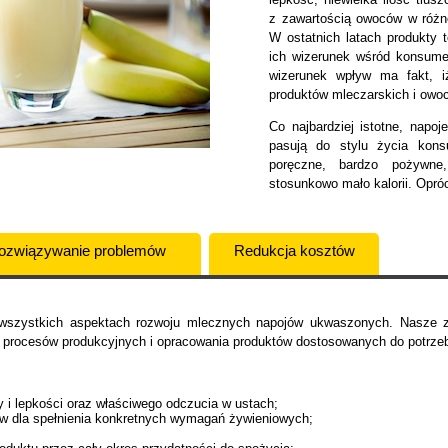
z zawartością owoców w różne
W ostatnich latach produkty 
ich wizerunek wśród konsume
wizerunek wpływ ma fakt, i
produktów mleczarskich i owo
Co najbardziej istotne, nap
pasują do stylu życia kon
poręczne, bardzo pożywne
stosunkowo mało kalorii. Opró
ozwiązywanie problemów
Redukcja kosztów
wszystkich aspektach rozwoju mlecznych napojów ukwaszonych. Nasze za
procesów produkcyjnych i opracowania produktów dostosowanych do potrze
y i lepkości oraz właściwego odczucia w ustach;
w dla spełnienia konkretnych wymagań żywieniowych;