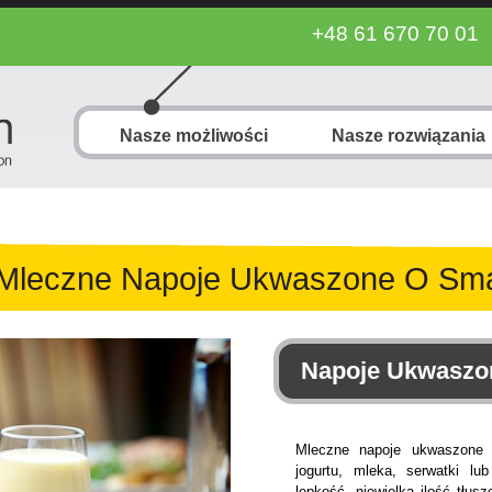
+48 61 670 70 01
Nasze możliwości
Nasze rozwiązania
 Mleczne Napoje Ukwaszone O S
Napoje Ukwaszo
Mleczne napoje ukwaszone t
jogurtu, mleka, serwatki lu
lepkość, niewielka ilość tłu