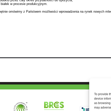
oduktu przez cały okres przydatności do spożycia;
 białek w procesie produkcyjnym.
hętnie omówimy z Państwem możliwości wprowadzenia na rynek nowych ml
To provide t
device infor
as browsing 
may adversel