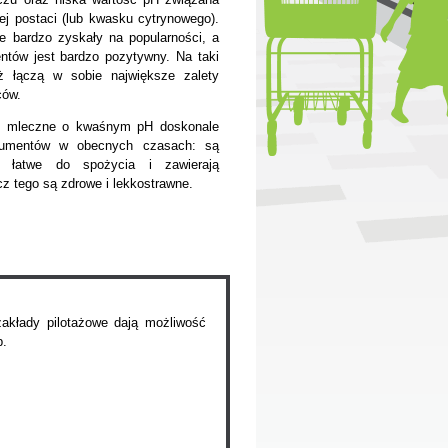
j postaci (lub kwasku cytrynowego).
te bardzo zyskały na popularności, a
ntów jest bardzo pozytywny. Na taki
ż łączą w sobie największe zalety
ców.
oje mleczne o kwaśnym pH doskonale
sumentów w obecnych czasach: są
, łatwe do spożycia i zawierają
cz tego są zdrowe i lekkostrawne.
kłady pilotażowe dają możliwość
b.