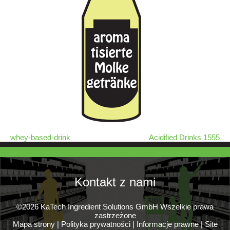
whey-based-drink
Acidified Drinks 1555
Kontakt z nami
©2026 KaTech Ingredient Solutions GmbH Wszelkie prawa
zastrzeżone
Mapa strony
|
Polityka prywatności
|
Informacje prawne
|
Site