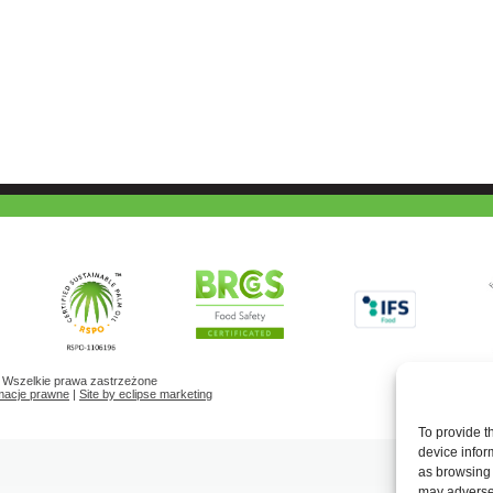
 Wszelkie prawa zastrzeżone
macje prawne
|
Site by eclipse marketing
To provide t
device infor
as browsing 
may adversel