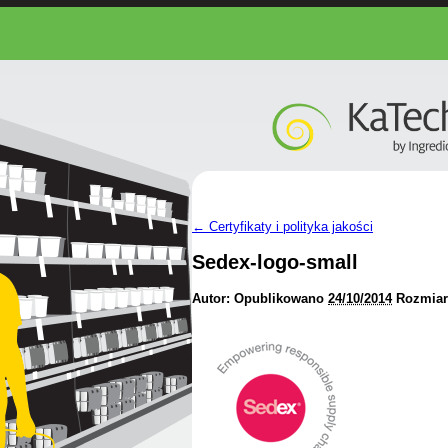
←
Certyfikaty i polityka jakości
Sedex-logo-small
Autor:
Opublikowano
24/10/2014
Rozmiar