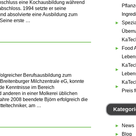
Anschluss eine Kochausbildung während
Pflanz
schloss. 1994 setzte er seine
Ingred
und absolvierte eine Ausbildung zum
 Seine erste …
Spezia
Übern
KaTec
Food A
Lebens
KaTech
Lebens
folgreicher Berufsausbildung zum
Breitenburger Milchzentrale eG, konnte
KaTech
de Kenntnisse im Bereich
Preis 
d anderen in einer Molkerei üblichen
ahre 2008 beendete Björn erfolgreich die
tteltechniker, am …
Kategor
News
Blog