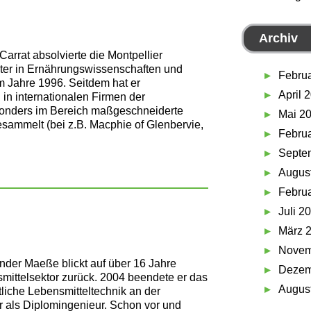
Archiv
Carrat absolvierte die Montpellier
ter in Ernährungswissenschaften und
Febru
m Jahre 1996. Seitdem hat er
April 
in internationalen Firmen der
esonders im Bereich maßgeschneiderte
Mai 2
esammelt (bei z.B. Macphie of Glenbervie,
Febru
Septe
Augus
Febru
Juli 2
März 
Novem
nder Maeße blickt auf über 16 Jahre
Dezem
mittelsektor zurück. 2004 beendete er das
Augus
tliche Lebensmitteltechnik an der
als Diplomingenieur. Schon vor und