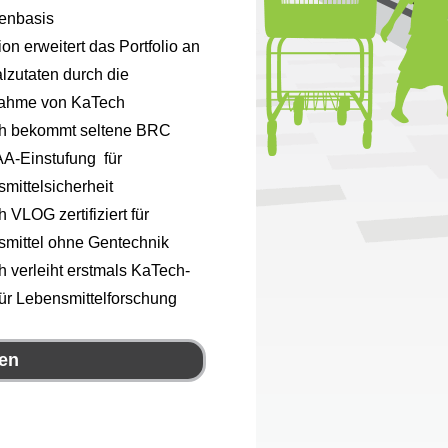
enbasis
ion erweitert das Portfolio an
lzutaten durch die
ahme von KaTech
h bekommt seltene BRC
A-Einstufung für
mittelsicherheit
 VLOG zertifiziert für
mittel ohne Gentechnik
 verleiht erstmals KaTech-
für Lebensmittelforschung
ien