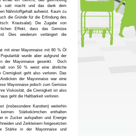
das satt macht und das dank dem
en Nährstoffgehalt aufweist. Kaum zu
uch die Gründe für die Erfindung des
eutsch: Krautsalat). Die Zugabe von
zlichen Effekt, dass das Gemüse
rd. Dies wiederum verlängert die
lat mit einer Mayonnaise mit 80 % Öl
 Popularität wurde aber aufgrund der
 in der Mayonnaise gesenkt. Doch
alt von 50 % weist eine ähnliche
e Cremigkeit geht also verloren. Das
Andicken der Mayonnaise war eine
diese Mayonnaise jedoch zum Gemüse
ihre Viskosität, die Cremigkeit ist also
aus geht die Haltbarkeit verloren.
st (insbesondere Karotten) weiterhin
keimen. Stärkekörnchen enthalten
er in Zucker aufspalten und Energie
hneiden und Zerkleinern freigesetzten
ie Stärke in der Mayonnaise und