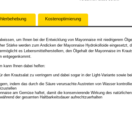
hlerbehebung
Kostenoptimierung
alwissen, um Ihnen bei der Entwicklung von Mayonnaise mit niedrigerem Ölgeha
icher Stärke werden zum Andicken der Mayonnaise Hydrokolloide eingesetzt, 
rmöglicht es Lebensmittelherstellern, den Ölgehalt der Mayonnaise im Krauts
rn entgegenkommt.
 kann Ihnen dabei helfen:
r den Krautsalat zu verringern und dabei sogar in der Light-Variante sowie b
ngern, indem das durch die Säure verursachte Austreten von Wasser kontrollier
rzustellen
onnaise am Gemüse haftet, damit die konservierende Wirkung des natürlichen 
 während der gesamten Haltbarkeitsdauer aufrechtzuerhalten