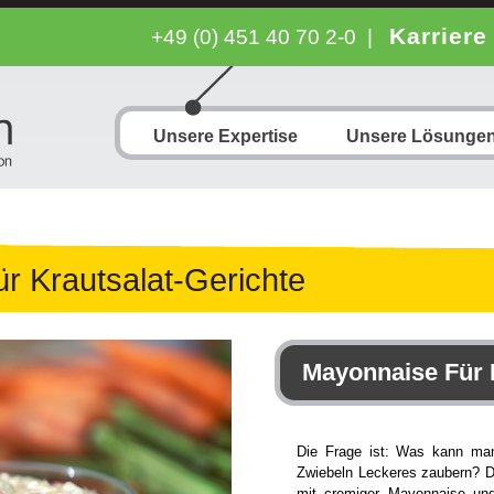
Karriere
+49 (0) 451 40 70 2-0
|
Unsere Expertise
Unsere Lösunge
r Krautsalat-Gerichte
Mayonnaise Für 
Die Frage ist: Was kann ma
Zwiebeln Leckeres zaubern? D
mit cremiger Mayonnaise und 