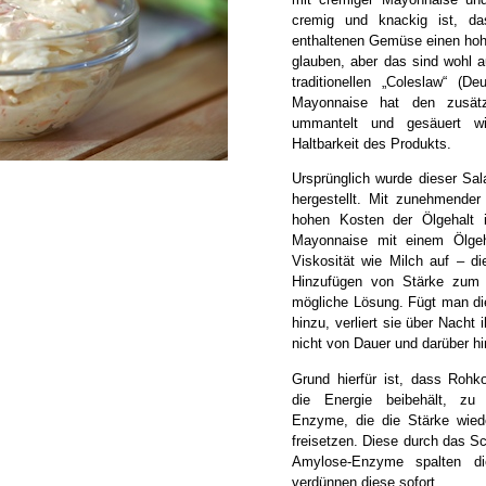
cremig und knackig ist, 
enthaltenen Gemüse einen hoh
glauben, aber das sind wohl a
traditionellen „Coleslaw“ (D
Mayonnaise hat den zusät
ummantelt und gesäuert wi
Haltbarkeit des Produkts.
Ursprünglich wurde dieser Sa
hergestellt. Mit zunehmender
hohen Kosten der Ölgehalt
Mayonnaise mit einem Ölgeh
Viskosität wie Milch auf – di
Hinzufügen von Stärke zum 
mögliche Lösung. Fügt man 
hinzu, verliert sie über Nacht 
nicht von Dauer und darüber hin
Grund hierfür ist, dass Rohko
die Energie beibehält, zu 
Enzyme, die die Stärke wied
freisetzen. Diese durch das Sc
Amylose-Enzyme spalten d
verdünnen diese sofort.