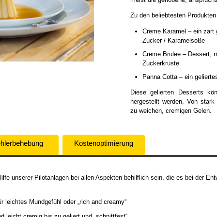
Zu den beliebtesten Produkten
Creme Karamel – ein zart g
Zucker / Karamelsoße
Creme Brulee – Dessert, me
Zuckerkruste
Panna Cotta – ein gelierte
Diese gelierten Desserts kön
hergestellt werden. Von stark
zu weichen, cremigen Gelen.
hlerbehebung
Kostenoptimierung
fe unserer Pilotanlagen bei allen Aspekten behilflich sein, die es bei der Ent
ür leichtes Mundgefühl oder „rich and creamy“
 leicht cremig bis zu geliert und „schnittfest“