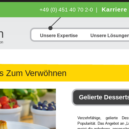
Karriere
+49 (0) 451 40 70 2-0
|
Unsere Expertise
Unsere Lösunge
ts Zum Verwöhnen
Gelierte Dessert
Verzehrfähige, gelierte 
Popularität. Das Angebot an „Lu
meist die gehobene, anspruchs