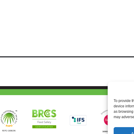
To provide t
device infor
as browsing 
may adversel
A