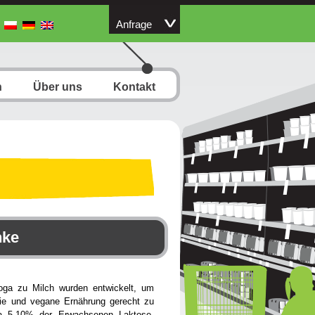
Anfrage
n
Über uns
Kontakt
nke
loga zu Milch wurden entwickelt, um
eie und vegane Ernährung gerecht zu
a 5-10% der Erwachsenen Laktose-