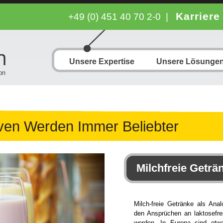
Karriere
+49 (0) 451 40 70 2-0
|
Unsere Expertise
Unsere Lösunge
iven Werden Immer Beliebter
Milchfreie Geträ
Milch-freie Getränke als Ana
den Ansprüchen an laktosefr
werden. In Europa sind etw