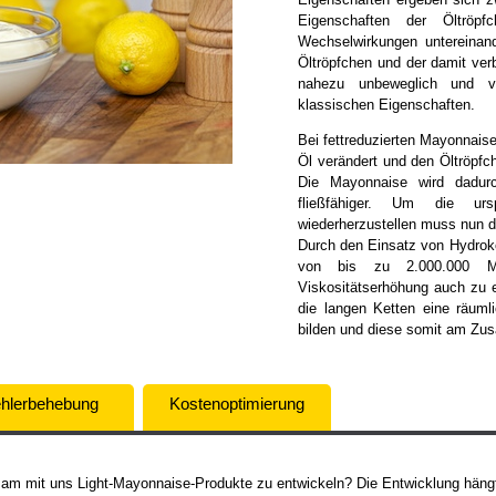
Eigenschaften der Öltröp
Wechselwirkungen untereinan
Öltröpfchen und der damit ve
nahezu unbeweglich und v
klassischen Eigenschaften.
Bei fettreduzierten Mayonnais
Öl verändert und den Öltröpf
Die Mayonnaise wird dadurc
fließfähiger. Um die urspr
wiederherzustellen muss nun di
Durch den Einsatz von Hydroko
von bis zu 2.000.000 M
Viskositätserhöhung auch zu ei
die langen Ketten eine räuml
bilden und diese somit am Zu
hlerbehebung
Kostenoptimierung
am mit uns Light-Mayonnaise-Produkte zu entwickeln? Die Entwicklung häng