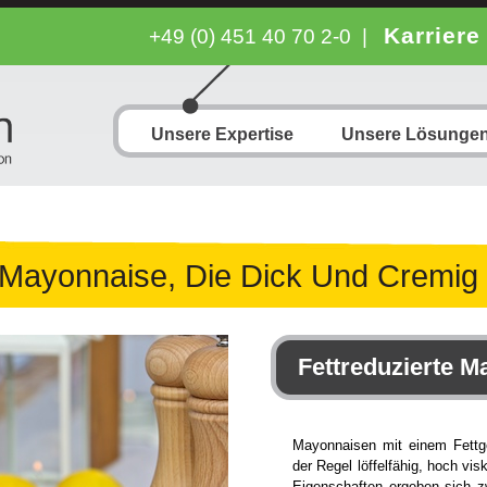
Karriere
+49 (0) 451 40 70 2-0
|
Unsere Expertise
Unsere Lösunge
 Mayonnaise, Die Dick Und Cremig 
Fettreduzierte 
Mayonnaisen mit einem Fettg
der Regel löffelfähig, hoch vis
Eigenschaften ergeben sich z