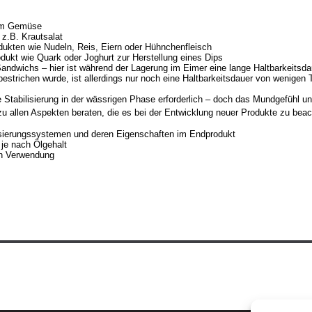
hem Gemüse
z.B. Krautsalat
ukten wie Nudeln, Reis, Eiern oder Hühnchenfleisch
dukt wie Quark oder Joghurt zur Herstellung eines Dips
ndwichs – hier ist während der Lagerung im Eimer eine lange Haltbarkeitsda
strichen wurde, ist allerdings nur noch eine Haltbarkeitsdauer von wenigen T
 Stabilisierung in der wässrigen Phase erforderlich – doch das Mundgefühl un
u allen Aspekten beraten, die es bei der Entwicklung neuer Produkte zu beach
isierungssystemen und deren Eigenschaften im Endprodukt
je nach Ölgehalt
en Verwendung